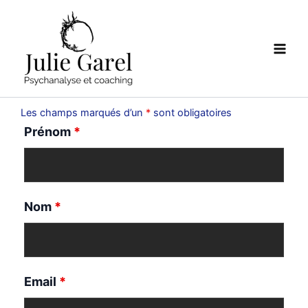
Aller
Main
au
Men
contenu
Les champs marqués d’un
*
sont obligatoires
Prénom
*
Nom
*
Email
*