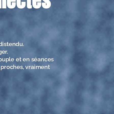
nnectés
 distendu.
er.
ouple et en séances
u proches, vraiment