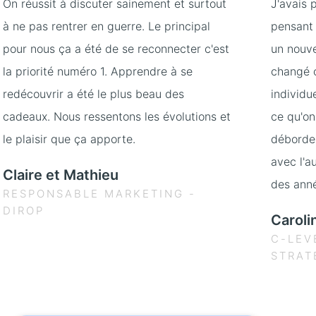
On réussit à discuter sainement et surtout
J'avais 
à ne pas rentrer en guerre. Le principal
pensant 
pour nous ça a été de se reconnecter c'est
un nouve
la priorité numéro 1. Apprendre à se
changé c
redécouvrir a été le plus beau des
individu
cadeaux. Nous ressentons les évolutions et
ce qu'on
le plaisir que ça apporte.
débordem
avec l'a
Claire et Mathieu
des ann
RESPONSABLE MARKETING -
DIROP
Caroli
C-LEV
STRAT