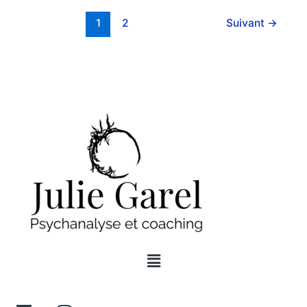
1
2
Suivant
→
Menu
L
I